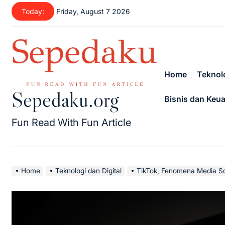
Skip
Today:
Friday, August 7 2026
to
content
Home
Teknolo
Sepedaku.org
Bisnis dan Keu
Fun Read With Fun Article
Home
Teknologi dan Digital
TikTok, Fenomena Media So