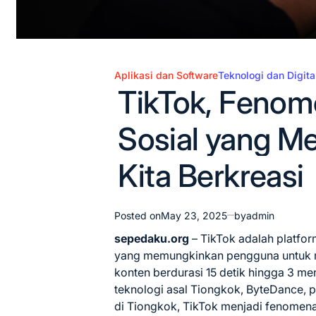
Aplikasi dan Software
Teknologi dan Digita
Posted
TikTok, Fenom
in
Sosial yang M
Kita Berkreasi
Posted on
May 23, 2025
by
admin
sepedaku.org
– TikTok adalah platfor
yang memungkinkan pengguna untuk 
konten berdurasi 15 detik hingga 3 me
teknologi asal Tiongkok, ByteDance,
di Tiongkok, TikTok menjadi fenomena g