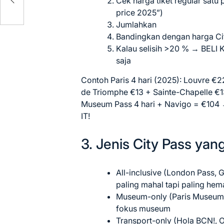
Cek harga tiket regular satu 
price 2025”)
Jumlahkan
Bandingkan dengan harga Ci
Kalau selisih >20 % → BELI Ka
saja
Contoh Paris 4 hari (2025): Louvre €2
de Triomphe €13 + Sainte-Chapelle €1
Museum Pass 4 hari + Navigo = €104
IT!
3. Jenis City Pass ya
All-inclusive (London Pass, 
paling mahal tapi paling hema
Museum-only (Paris Museum
fokus museum
Transport-only (Hola BCN!, O