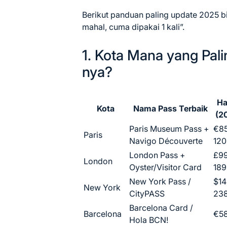
Berikut panduan paling update 2025 b
mahal, cuma dipakai 1 kali”.
1. Kota Mana yang Pali
nya?
Ha
Kota
Nama Pass Terbaik
(2
Paris Museum Pass +
€8
Paris
Navigo Découverte
120
London Pass +
£9
London
Oyster/Visitor Card
189
New York Pass /
$14
New York
CityPASS
23
Barcelona Card /
Barcelona
€58
Hola BCN!