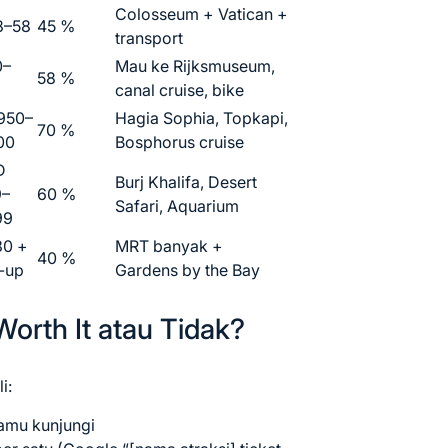
Colosseum + Vatican +
8–58
45 %
transport
0–
Mau ke Rijksmuseum,
58 %
canal cruise, bike
950–
Hagia Sophia, Topkapi,
70 %
00
Bosphorus cruise
D
Burj Khalifa, Desert
9–
60 %
Safari, Aquarium
99
30 +
MRT banyak +
40 %
-up
Gardens by the Bay
Worth It atau Tidak?
i:
kamu kunjungi