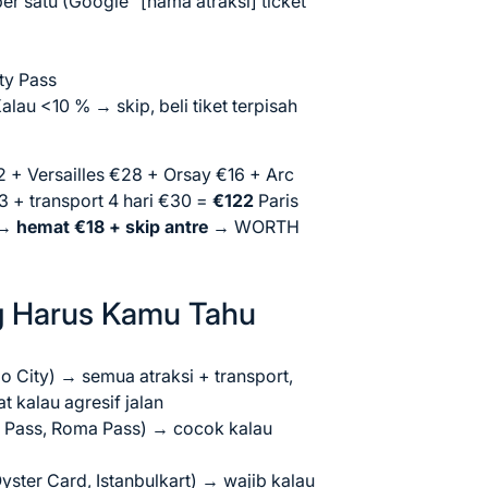
per satu (Google “[nama atraksi] ticket
ty Pass
lau <10 % → skip, beli tiket terpisah
2 + Versailles €28 + Orsay €16 + Arc
3 + transport 4 hari €30 =
€122
Paris
 →
hemat €18 + skip antre
→ WORTH
ng Harus Kamu Tahu
Go City) → semua atraksi + transport,
t kalau agresif jalan
 Pass, Roma Pass) → cocok kalau
yster Card, Istanbulkart) → wajib kalau