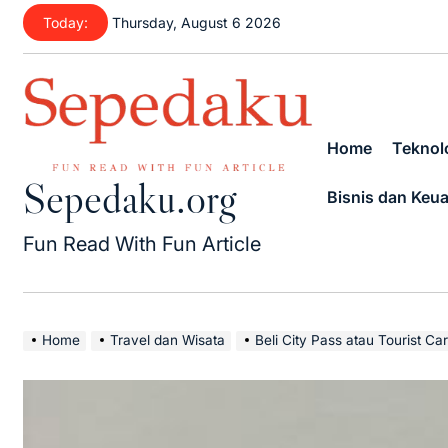
Skip
Today:
Thursday, August 6 2026
to
content
Home
Teknolo
Sepedaku.org
Bisnis dan Keu
Fun Read With Fun Article
Home
Travel dan Wisata
Beli City Pass atau Tourist Card? Jan