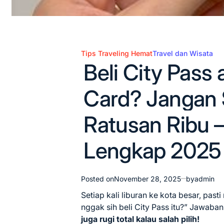
Tips Traveling Hemat
Travel dan Wisata
Posted
Beli City Pass 
in
Card? Jangan 
Ratusan Ribu 
Lengkap 2025
Posted on
November 28, 2025
by
admin
Setiap kali liburan ke kota besar, past
nggak sih beli City Pass itu?” Jawaba
juga rugi total kalau salah pilih!