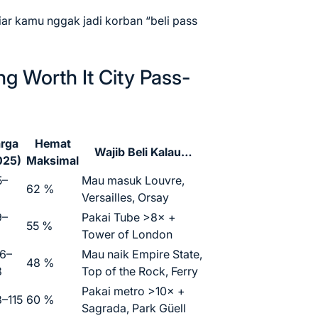
iar kamu nggak jadi korban “beli pass
ng Worth It City Pass-
rga
Hemat
Wajib Beli Kalau…
025)
Maksimal
5–
Mau masuk Louvre,
62 %
Versailles, Orsay
9–
Pakai Tube >8× +
55 %
Tower of London
6–
Mau naik Empire State,
48 %
8
Top of the Rock, Ferry
Pakai metro >10× +
–115
60 %
Sagrada, Park Güell