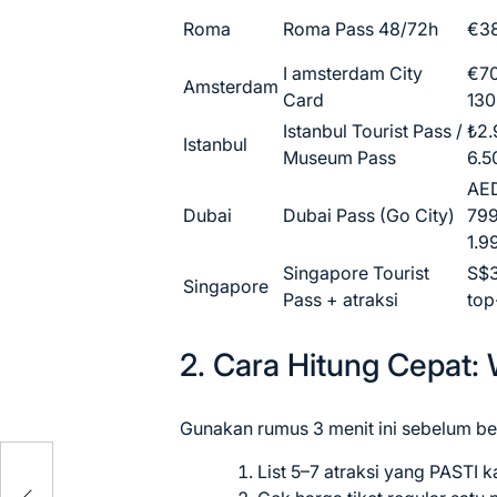
Roma
Roma Pass 48/72h
€3
I amsterdam City
€7
Amsterdam
Card
130
Istanbul Tourist Pass /
₺2.
Istanbul
Museum Pass
6.5
AE
Dubai
Dubai Pass (Go City)
79
1.9
Singapore Tourist
S$
Singapore
Pass + atraksi
top
2. Cara Hitung Cepat: 
Gunakan rumus 3 menit ini sebelum bel
k,
List 5–7 atraksi yang PASTI 